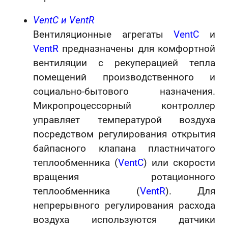
V
entC и VentR
Вентиляционные агрегаты
VentC
и
VentR
предназначены для комфортной
вентиляции с рекуперацией тепла
помещений производственного и
социально-бытового назначения.
Микропроцессорный контроллер
управляет температурой воздуха
посредством регулирования открытия
байпасного клапана пластничатого
теплообменника (
VentC
) или скорости
вращения ротационного
теплообменника (
VentR
). Для
непрерывного регулирования расхода
воздуха используются датчики